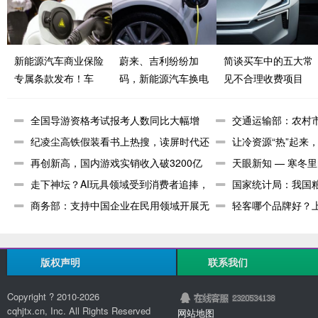
新能源汽车商业保险
蔚来、吉利纷纷加
简谈买车中的五大常
专属条款发布！车
码，新能源汽车换电
见不合理收费项目
辆“三电”系统、充电
模式按下加速键
桩均纳入保障范围
全国导游资格考试报考人数同比大幅增
交通运输部：农村
长，旅游业
纪凌尘高铁假装看书上热搜，读屏时代还
增长极
让冷资源“热”起来
需要再看
再创新高，国内游戏实销收入破3200亿
费活力
天眼新知 — 寒冬
元
走下神坛？AI玩具领域受到消费者追捧，
经济
国家统计局：我国粮
爆款频
商务部：支持中国企业在民用领域开展无
亿斤
轻客哪个品牌好？上
人机国际
多功能
版权声明
联系我们
Copyright ? 2010-
2026
cqhjtx.cn, Inc. All Rights Reserved
网站地图