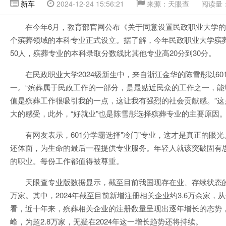
新车
2024-12-24 15:56:21
来源：天眼查
阅读量：
在今年6月，教育部官网公布《关于同意设置民政职业大学
个殡葬领域的本科专业正式设立。据了解，今年民政职业大学殡
50人，殡葬专业的本科录取分数线比其他专业高20分到30分。
在民政职业大学2024级新生中，来自浙江金华的陈雪彤以6
一。“殡葬属于民政工作的一部分，是最贴近民众的工作之一，能
值是殡葬工作很吸引我的一点，这让我有强烈的社会贡献感。”这
大的感受，此外，“好就业”也是陈雪彤选择殡葬专业的主要原因
有网友表示，601分学霸选择"冷门"专业，这才是真正的眼
还体面，为生命的最后一程提供专业服务。年轻人就该突破固有
的职业。每份工作都值得被尊重。
天眼查专业版数据显示，截至目前我国现存在业、存续状态的殡
万家。其中，2024年截至目前新增注册相关企业约3.6万余家，
看，近十年来，殡葬相关企业的注册数量呈现出逐年增长的态势，
峰，为超2.8万家，无疑在2024年这一增长趋势还将持续。