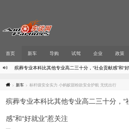
首页
新车
导购
试驾
企业
政策
殡葬专业本科比其他专业高二三十分，“社会贡献感”和“好
全国导游资格考试报考人数同比大幅增长，旅游业将迎更多
交通运输部：农村市场成为邮政快递业新增长极
新车
标杆级安全实力 小蚂蚁甜粉款安全护航 无忧出行
>
>
纪凌尘高铁假装看书上热搜，读屏时代还需要再看纸质
殡葬专业本科比其他专业高二三十分，“
让冷资源“热”起来，入冬以来我国冰雪消费活力持续增强
感”和“好就业”惹关注