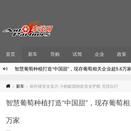
首页
新车
导购
试驾
企业
政策
智慧葡萄种植打造“中国甜”，现存葡萄相关企业超5.6万
氢能从试点迈向破局，全国现存氢能相关企业超3900家
推动中医药大健康产业升级，现存中药相关企业超84.3
新车
标杆级安全实力 小蚂蚁甜粉款安全护航 无忧出行
>
>
天眼新知 环保产业跃迁：2.2万亿绿动力重塑经济逻辑
智慧葡萄种植打造“中国甜”，现存葡萄相关
低轨08组卫星发射告捷，现存卫星相关企业超64.4万家
万家