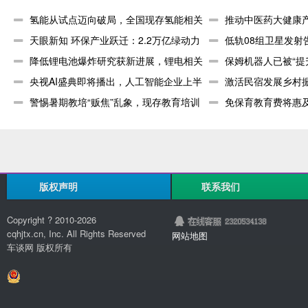
桩均纳入保障范围
氢能从试点迈向破局，全国现存氢能相关
推动中医药大健康
企业超3
天眼新知 环保产业跃迁：2.2万亿绿动力
关企业超
低轨08组卫星发射
重塑
降低锂电池爆炸研究获新进展，锂电相关
业超6
保姆机器人已被“提
企业现存
央视AI盛典即将播出，人工智能企业上半
器人相
激活民宿发展乡村振
年新增
警惕暑期教培“贩焦”乱象，现存教育培训
存民宿
免保育教育费将惠及
相关企
机构
版权声明
联系我们
Copyright ? 2010-
2026
cqhjtx.cn, Inc. All Rights Reserved
网站地图
车谈网 版权所有