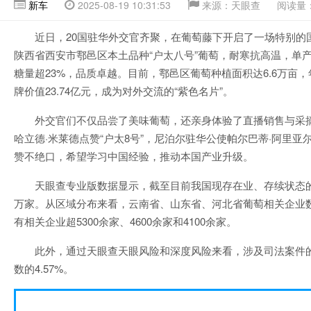
新车
2025-08-19 10:31:53
来源：天眼查
阅读量：
近日，20国驻华外交官齐聚，在葡萄藤下开启了一场特别的
陕西省西安市鄠邑区本土品种“户太八号”葡萄，耐寒抗高温，单产
糖量超23%，品质卓越。目前，鄠邑区葡萄种植面积达6.6万亩，
牌价值23.74亿元，成为对外交流的“紫色名片”。
外交官们不仅品尝了美味葡萄，还亲身体验了直播销售与采
哈立德·米莱德点赞“户太8号”，尼泊尔驻华公使帕尔巴蒂·阿里亚
赞不绝口，希望学习中国经验，推动本国产业升级。
天眼查专业版数据显示，截至目前我国现存在业、存续状态的
万家。从区域分布来看，云南省、山东省、河北省葡萄相关企业
有相关企业超5300余家、4600余家和4100余家。
此外，通过天眼查天眼风险和深度风险来看，涉及司法案件
数的4.57%。