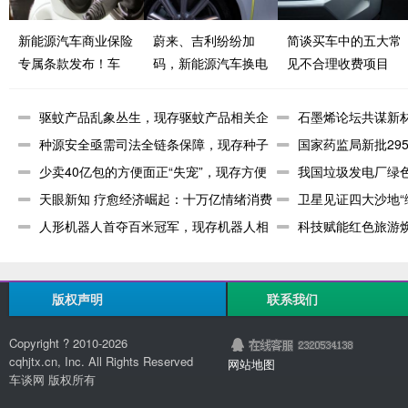
新能源汽车商业保险
蔚来、吉利纷纷加
简谈买车中的五大常
专属条款发布！车
码，新能源汽车换电
见不合理收费项目
辆“三电”系统、充电
模式按下加速键
桩均纳入保障范围
驱蚊产品乱象丛生，现存驱蚊产品相关企
石墨烯论坛共谋新
业超97
种源安全亟需司法全链条保障，现存种子
料相关企
国家药监局新批29
相关企业
少卖40亿包的方便面正“失宠”，现存方便
关企业
我国垃圾发电厂绿色
面相
天眼新知 疗愈经济崛起：十万亿情绪消费
理相关
卫星见证四大沙地“
市场的
人形机器人首夺百米冠军，现存机器人相
企业超
科技赋能红色旅游
关企业超
企业超3
版权声明
联系我们
Copyright ? 2010-
2026
cqhjtx.cn, Inc. All Rights Reserved
网站地图
车谈网 版权所有