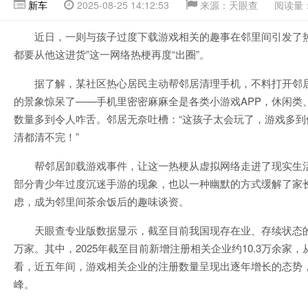
新车
2025-08-25 14:12:53
来源：天眼查
阅读量：
近日，一则与孩子过度下载游戏相关的趣事在邻里间引发了热议
都要从他这进货”这一网络热梗再度“出圈”。
据了解，某社区热心居民主动帮邻居清理手机，不料打开邻
的景象惊呆了——手机里密密麻麻全是各类小游戏APP，休闲类
数量多到令人咋舌。邻居无奈吐槽：“这孩子太会玩了，游戏多到
清都清不完！”
帮邻居卸载游戏事件，让这一热梗从虚拟网络走进了现实生
部分青少年过度沉迷手游的现象，也以一种幽默的方式缓解了家
虑，成为邻里间茶余饭后的趣味谈资。
天眼查专业版数据显示，截至目前我国现存在业、存续状态的游
万家。其中，2025年截至目前新增注册相关企业约10.3万余家
看，近五年间，游戏相关企业的注册数量呈现出逐年增长的态势，
峰。