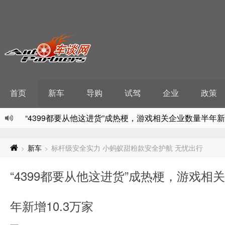
首页
新车
导购
试驾
企业
政策
“4399都要从他这进货”成热梗，游戏相关企业数量半年新增
驱蚊产品乱象丛生，现存驱蚊产品相关企业超9700家
石墨烯论坛共谋新材发展，国内现存新材料相关企业超67
新车
标杆级安全实力 小蚂蚁甜粉款安全护航 无忧出行
>
>
种源安全亟需司法全链条保障，现存种子相关企业超209
“4399都要从他这进货”成热梗，游戏相
国家药监局新批295个医疗器械，现存相关企业超599万
年新增10.3万家