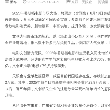
新车
2025-08-25 14:24:56
来源：天眼查
阅读量：
2025年暑期档电影市场火热，总票房（含预售）8月18日突破
表现亮眼，多元类型满足不同观众需求，多部影片还走出国门获
发放电影消费券、新增银幕，丰富供给、提升体验，激发消费活
文创为电影市场添新彩。以《浪浪山小妖怪》为例，创作时
全产业链落地，推出数十款多元品类衍生品，快闪店人气火爆，
电影文创潜力无限。2025年暑期档电影衍生品收入同比增长1
房收入成关键。经典IP喜羊羊与灰太狼衍生品收入占比达70%，
亿，文创正推动“电影+”经济持续飙升。
天眼查专业版数据显示，截至目前我国现存在业、存续状态的文
2万家。其中，2025年截至目前新增注册相关企业约23.9万余
来看，近五年间，文创相关企业的注册数量呈现出逐年增长的态势
顶峰。
从区域分布来看，广东省文创相关企业数量位居首位，以文创相