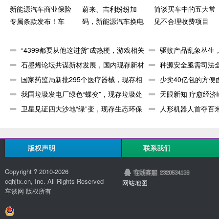
新能源汽车商业保险
蔚来、吉利纷纷加
简谈买车中的五大常
专属条款发布！车
码，新能源汽车换电
见不合理收费项目
辆“三电”系统、充电
模式按下加速键
桩均纳入保障范围
“4399都要从他这进货”成热梗，游戏相关
驱蚊产品乱象丛生
企
石墨烯论坛共谋新材发展，国内现存新材
业超97
种源安全亟需司法
料相关企
国家药监局新批295个医疗器械，现存相
相关企业
少卖40亿包的方便
关企业
我国垃圾发电厂绿色“蝶变”，现存垃圾处
面相
天眼新知 疗愈经
理相关
卫星见证四大沙地“绿”变，现存生态环保
市场的
人形机器人首夺百
企业超
关企业超
版权声明
联系我们
Copyright ? 2010-
2026
cqhjtx.cn, Inc. All Rights Reserved
网站地图
车谈网 版权所有