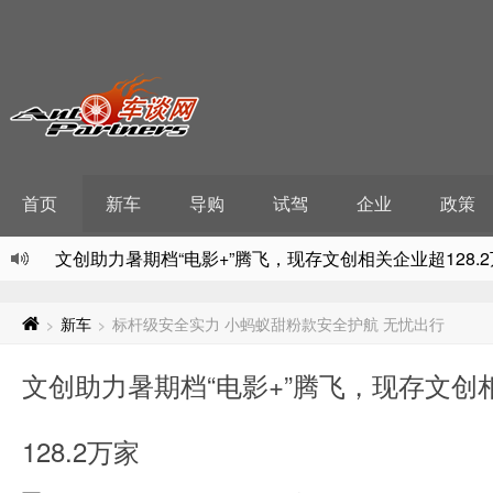
首页
新车
导购
试驾
企业
政策
文创助力暑期档“电影+”腾飞，现存文创相关企业超128.
“4399都要从他这进货”成热梗，游戏相关企业数量半年新增
驱蚊产品乱象丛生，现存驱蚊产品相关企业超9700家
新车
标杆级安全实力 小蚂蚁甜粉款安全护航 无忧出行
>
>
石墨烯论坛共谋新材发展，国内现存新材料相关企业超67
文创助力暑期档“电影+”腾飞，现存文创
种源安全亟需司法全链条保障，现存种子相关企业超209
128.2万家