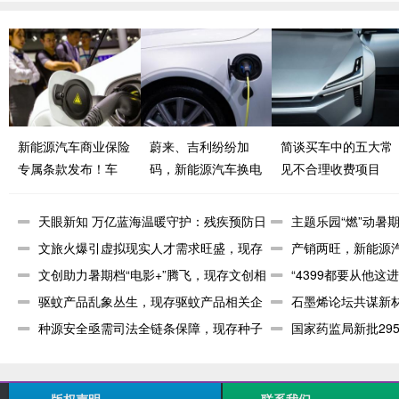
新能源汽车商业保险
蔚来、吉利纷纷加
简谈买车中的五大常
专属条款发布！车
码，新能源汽车换电
见不合理收费项目
辆“三电”系统、充电
模式按下加速键
桩均纳入保障范围
天眼新知 万亿蓝海温暖守护：残疾预防日
主题乐园“燃”动暑
前的产
文旅火爆引虚拟现实人才需求旺盛，现存
关企业
产销两旺，新能源汽
沉浸式经
文创助力暑期档“电影+”腾飞，现存文创相
家
“4399都要从他这
关企
驱蚊产品乱象丛生，现存驱蚊产品相关企
企
石墨烯论坛共谋新
业超97
种源安全亟需司法全链条保障，现存种子
料相关企
国家药监局新批29
相关企业
关企业