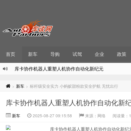
首页
新车
导购
试驾
企业
政策
库卡协作机器人重塑人机协作自动化新纪元
天眼新知 万亿蓝海温暖守护：残疾预防日前的产业创新
主题乐园“燃”动暑期文旅，现存游乐园相关企业超40.7万
新车
标杆级安全实力 小蚂蚁甜粉款安全护航 无忧出行
>
>
文旅火爆引虚拟现实人才需求旺盛，现存沉浸式经济相关企
库卡协作机器人重塑人机协作自动化新
产销两旺，新能源汽车半年新增17.9万家
新车
2025-08-27 09:15:58
来源：网络
阅读量：1